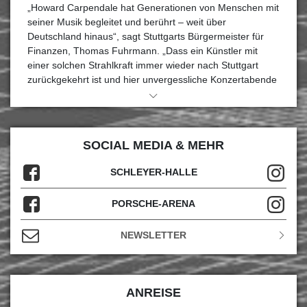
„Howard Carpendale hat Generationen von Menschen mit
seiner Musik begleitet und berührt – weit über
Deutschland hinaus“, sagt Stuttgarts Bürgermeister für
Finanzen, Thomas Fuhrmann. „Dass ein Künstler mit
einer solchen Strahlkraft immer wieder nach Stuttgart
zurückgekehrt ist und hier unvergessliche Konzertabende
geschaffen hat, erfüllt uns mit großer Dankbarkeit.“
Über 8.000 begeisterte Besucher:innen feierten im
Anschluss eine emotionale Reise durch 60 Jahre
SOCIAL MEDIA & MEHR
Musikgeschichte.
SCHLEYER-HALLE
Auf dem Foto (v.l.n.r.): Thomas Fuhrmann (Bürgermeister
der Stadt Stuttgart für Wirtschaft, Finanzen und
Beteiligungen), René Otterbein (in.Stuttgart
PORSCHE-ARENA
Veranstaltungsgesellschaft), Howard Carpendale
NEWSLETTER
Foto: Steffen Schmid
ANREISE