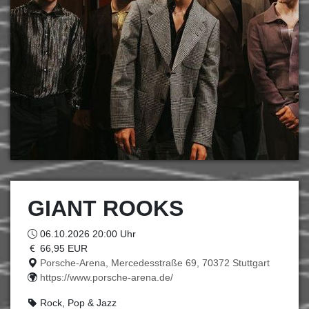
GIANT ROOKS
06.10.2026 20:00 Uhr
66,95 EUR
Porsche-Arena, Mercedesstraße 69, 70372 Stuttgart
https://www.porsche-arena.de/
Rock, Pop & Jazz