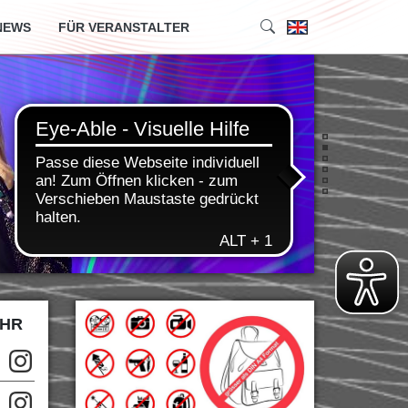
NEWS
FÜR VERANSTALTER
•
•
•
•
•
•
EHR