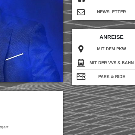
NEWSLETTER
ANREISE
MIT DEM PKW
MIT DER VVS & BAHN
PARK & RIDE
tgart