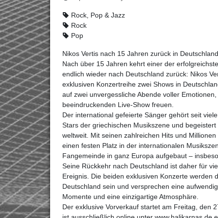
Rock, Pop & Jazz
Rock
Pop
Nikos Vertis nach 15 Jahren zurück in Deutschlan
Nach über 15 Jahren kehrt einer der erfolgreichst
endlich wieder nach Deutschland zurück: Nikos Ve
exklusiven Konzertreihe zwei Shows in Deutschlan
auf zwei unvergessliche Abende voller Emotionen, 
beeindruckenden Live-Show freuen.
Der international gefeierte Sänger gehört seit vie
Stars der griechischen Musikszene und begeistert
weltweit. Mit seinen zahlreichen Hits und Millionen
einen festen Platz in der internationalen Musiksz
Fangemeinde in ganz Europa aufgebaut – insbeso
Seine Rückkehr nach Deutschland ist daher für vi
Ereignis. Die beiden exklusiven Konzerte werden d
Deutschland sein und versprechen eine aufwendig
Momente und eine einzigartige Atmosphäre.
Der exklusive Vorverkauf startet am Freitag, den
ist ausschließlich online unter www.halikarnas.de er