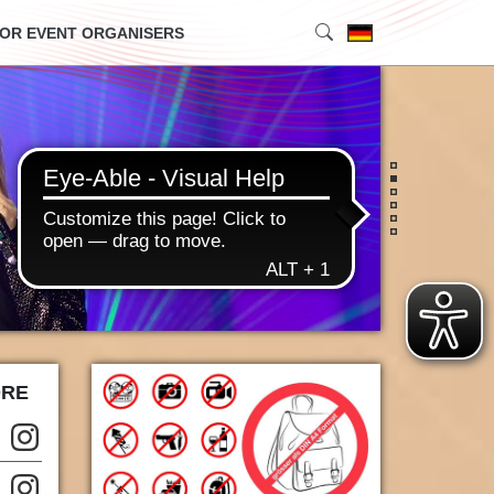
OR EVENT ORGANISERS
•
•
•
•
•
•
ORE