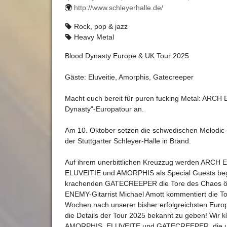
http://www.schleyerhalle.de/
Rock, pop & jazz
Heavy Metal
Blood Dynasty Europe & UK Tour 2025
Gäste: Eluveitie, Amorphis, Gatecreeper
Macht euch bereit für puren fucking Metal: ARCH
Dynasty"-Europatour an.
Am 10. Oktober setzen die schwedischen Melodic-
der Stuttgarter Schleyer-Halle in Brand.
Auf ihrem unerbittlichen Kreuzzug werden ARCH
ELUVEITIE und AMORPHIS als Special Guests begl
krachenden GATECREEPER die Tore des Chaos ö
ENEMY-Gitarrist Michael Amott kommentiert die To
Wochen nach unserer bisher erfolgreichsten Europ
die Details der Tour 2025 bekannt zu geben! Wir 
AMORPHIS, ELUVEITE und GATECREEPER, die uns