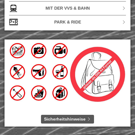
Jessica Pegula oder Mirra Andreeva, den Sieg holen.
MIT DER VVS & BAHN
Aufgrund von Ostern wird das Turnier übrigens erstmals
PARK & RIDE
an einem Montag enden. Am 21. April steigt das große
Finale.
Foto: Porsche AG
Sicherheitshinweise