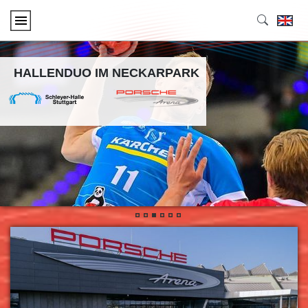
HALLENDUO IM NECKARPARK
•
•
•
•
•
•