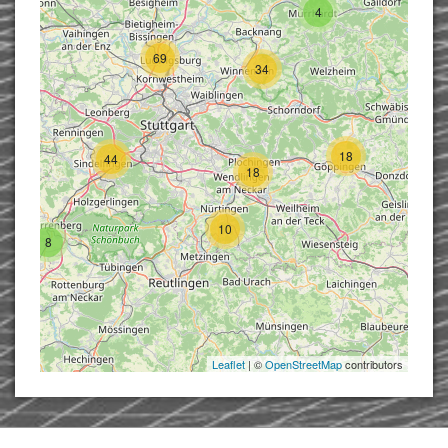
4
69
34
18
44
18
10
8
Leaflet
| ©
OpenStreetMap
contributors