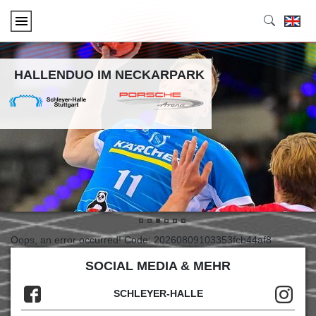
HALLENDUO IM NECKARPARK
•
•
•
•
•
•
Oops, an error occurred! Code: 20260809103353fcb44af8
SOCIAL MEDIA & MEHR
SCHLEYER-HALLE