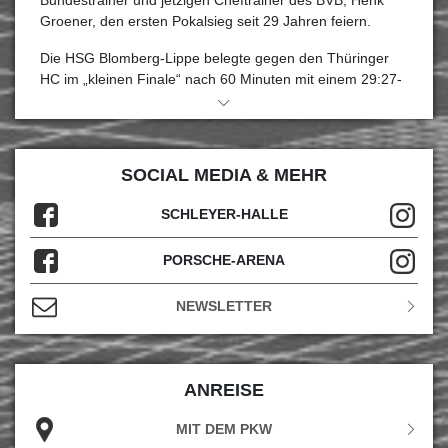
Bundestrainer und jetzigen Cheftrainer des BVB, Henk
Groener, den ersten Pokalsieg seit 29 Jahren feiern.
Die HSG Blomberg-Lippe belegte gegen den Thüringer
HC im „kleinen Finale“ nach 60 Minuten mit einem 29:27-
Sieg den dritten Platz. Insgesamt sind an den beiden
Veranstaltungstagen über 7.100 Zuschauer:innen in die
sehr gut besuchte Porsche-Arena gekommen. „Wir
können mehr als zufrieden sein“, sagt Abteilungsleiter
SOCIAL MEDIA & MEHR
Christian Eisenhardt über die Zuschauerresonanz. „Auch
dieses Jahr haben wir 7.121 Handballbegeisterte über die
SCHLEYER-HALLE
vergangenen beiden Tage in der Porsche-Arena begrüßt.
Das zeigt einmal mehr, wie gut die Sportart in Stuttgart
PORSCHE-ARENA
angenommen wird. Entsprechend freuen wir uns darüber,
dass das Haushahn Final4 bis 2028 in der Porsche-Arena
NEWSLETTER
ausgetragen wird.“
Foto: Marco Wolf
ANREISE
MIT DEM PKW